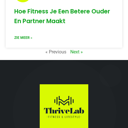
Hoe Fitness Je Een Betere Ouder
En Partner Maakt
ZIE MEER »
« Previous
Next »