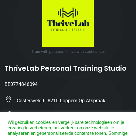
Train with purpose. Thrive with confidence.
ThriveLab Personal Training Studio
BE0774846094
Costersveld 6, 8210 Loppem Op Afspraak
(0480) 611 866
Wij gebruiken cookies en vergelijkbare technologieën om je
ervaring te verbeteren, het verkeer op onze website te
Info@ThriveLab.be
analyseren en gepersonaliseerde content te tonen. Sommige