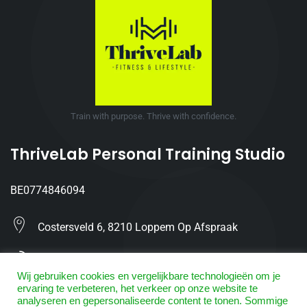
Train with purpose. Thrive with confidence.
ThriveLab Personal Training Studio
BE0774846094
Costersveld 6, 8210 Loppem Op Afspraak
(0480) 611 866
Wij gebruiken cookies en vergelijkbare technologieën om je
ervaring te verbeteren, het verkeer op onze website te
Info@ThriveLab.be
analyseren en gepersonaliseerde content te tonen. Sommige